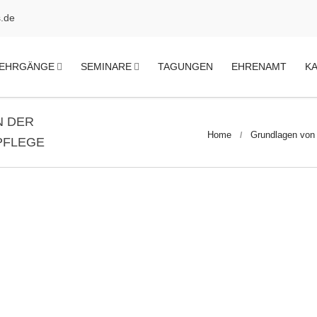
.de
EHRGÄNGE
SEMINARE
TAGUNGEN
EHRENAMT
K
N DER
Home
Grundlagen von
PFLEGE
Seminar
00 Uhr
18:00 Uhr