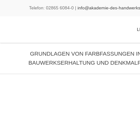
Telefon:
02865
6084-0
|
info@akademie-des-handwerks
L
GRUNDLAGEN VON FARBFASSUNGEN I
BAUWERKSERHALTUNG UND DENKMAL
Seminardetails:
Termin:
Wieder in 2027
Zeiten:
1. Tag: 10:00 – 19:
2./3. Tag: 09:00 – 