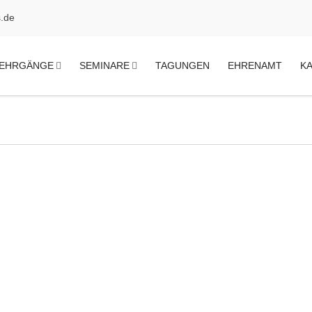
.de
EHRGÄNGE
SEMINARE
TAGUNGEN
EHRENAMT
K
Projektleiterin
Freiheit 25-27
46348 Raesfeld
Tel.: 02865 6084-25
c.moellmann@akademie-des-ha