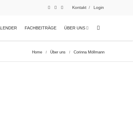
Kontakt
Login
ALENDER
FACHBEITRÄGE
ÜBER UNS
Home
Über uns
Corinna Möllmann
ndwerks.de