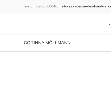
Telefon:
02865
6084-0
|
info@akademie-des-handwerks
L
CORINNA MÖLLMANN
Corinna Möllmann