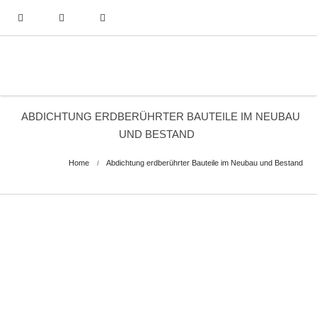
ABDICHTUNG ERDBERÜHRTER BAUTEILE IM NEUBAU
UND BESTAND
Home
Abdichtung erdberührter Bauteile im Neubau und Bestand
Kommende Veranstaltungen
Bitte wählen Sie den gewünschten Termin
30.09.2026
-
Seminaranmeldung Abdichtung erdberührter