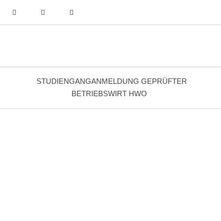
STUDIENGANGANMELDUNG GEPRÜFTER
BETRIEBSWIRT HWO
Buchen
Studienganganmeldung Geprüfter Betriebswirt HwO
Termin:
14.11.2025 - 15.11.2025
Die Veranstaltung ist ausgebucht. Gerne notieren wir Sie
für die Warteliste. Schicken Sie uns hierfür eine e-Mail an:
info@akademie-des-handwerks.de