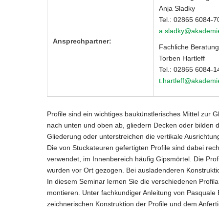
Anja Sladky
Tel.: 02865 6084-7
a.sladky@akademi
Ansprechpartner:
Fachliche Beratung
Torben Hartleff
Tel.: 02865 6084-1
t.hartleff@akadem
Profile sind ein wichtiges baukünstlerisches Mittel zur
nach unten und oben ab, gliedern Decken oder bilden 
Gliederung oder unterstreichen die vertikale Ausrichtu
Die von Stuckateuren gefertigten Profile sind dabei rec
verwendet, im Innenbereich häufig Gipsmörtel. Die Pro
wurden vor Ort gezogen. Bei ausladenderen Konstruktio
In diesem Seminar lernen Sie die verschiedenen Profilar
montieren. Unter fachkundiger Anleitung von Pasquale 
zeichnerischen Konstruktion der Profile und dem Anfert