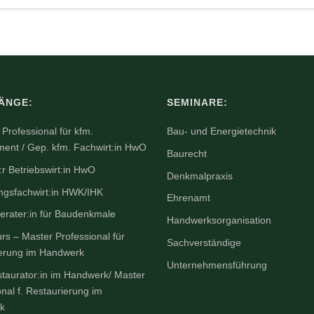
ÄNGE:
SEMINARE:
Professional für kfm.
Bau- und Energietechnik
nt / Gep. kfm. Fachwirt:in HwO
Baurecht
:r Betriebswirt:in HwO
Denkmalpraxis
ngsfachwirt:in HWK/IHK
Ehrenamt
erater:in für Baudenkmale
Handwerksorganisation
rs – Master Professional für
Sachverständige
erung im Handwerk
Unternehmensführung
taurator:in im Handwerk/ Master
onal f. Restaurierung im
k