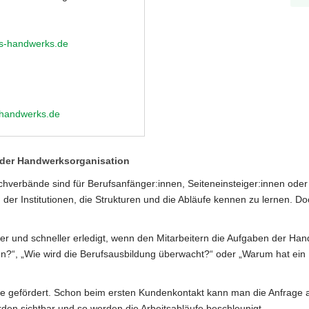
s-handwerks.de
handwerks.de
n der Handwerksorganisation
rbände sind für Berufsanfänger:innen, Seiteneinsteiger:innen oder 
u der Institutionen, die Strukturen und die Abläufe kennen zu lernen. Do
er und schneller erledigt, wenn den Mitarbeitern die Aufgaben der Ha
n?“, „Wie wird die Berufsausbildung überwacht?“ oder „Warum hat ein H
gefördert. Schon beim ersten Kundenkontakt kann man die Anfrage an 
den sichtbar und so werden die Arbeitsabläufe beschleunigt.