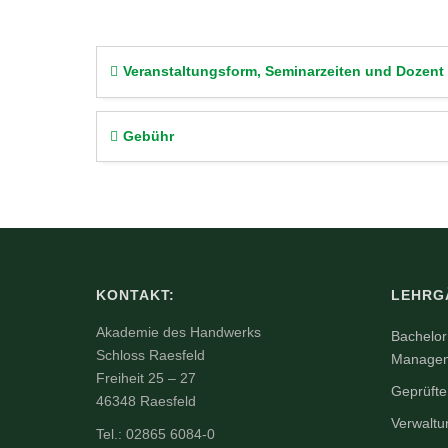
Veranstaltungsform, Seminarzeiten und Dozent
Gebühr
KONTAKT:
LEHRG
Akademie des Handwerks
Bachelor 
Schloss Raesfeld
Manageme
Freiheit 25 – 27
Geprüfte
46348 Raesfeld
Verwaltu
Tel.: 02865 6084-0