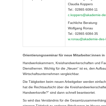
Claudia Koppers
Tel.: 02865 6084-11
c.koppers@akademie-de
Fachliche Beratung:
Wolfgang Ronau
Tel.: 02865 6084-35
w.ronau@akademie-des-
Orientierungsseminar für neue Mitarbeiter:innen i
Handwerkskammern, Kreishandwerkerschaften und Fachve
Dienstherren. Wichtig für die „Neuen“ ist es, den Aufba
Wirtschaftsunternehmen vergleichbar.
Die Tätigkeiten beim neuen Arbeitgeber werden einfach
hat die Rechtsaufsicht über die Kreishandwerkerschafte
Handwerksrolle?“ sind dann schnell beantwortet.
So wird das Verständnis für die Gesamtzusammenhänge 
eigenen Tätigkeit zu anderen Abteilungen im Hause wer