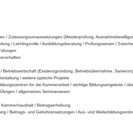
n / Zulassungsvoraussetzungen (Meisterprüfung, Ausnahmebewilligung
dung / Lehrlingsrolle / Ausbildungsberatung / Prüfungswesen / Zwis
prüfungen
kerschaften
e / Betriebswirtschaft (Existenzgründung, Betriebsübernahme, Sanierung,
estaltung / weitere typische Projekte
ldungszentren für die Kammerarbeit / wichtige Bildungsangebote / übe
m Übrigen / allgemeines Seminarwesen
.: Kammerhaushalt / Beitragserhebung
zung / Beitrags- und Gebührensatzungen / Aus- und Weiterbildungsord