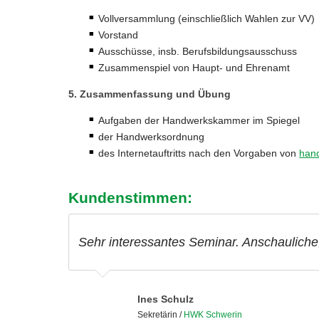
Vollversammlung (einschließlich Wahlen zur VV)
Vorstand
Ausschüsse, insb. Berufsbildungsausschuss
Zusammenspiel von Haupt- und Ehrenamt
5. Zusammenfassung und Übung
Aufgaben der Handwerkskammer im Spiegel
der Handwerksordnung
des Internetauftritts nach den Vorgaben von
han
Kundenstimmen:
Als Neuling im Handwerk habe ich das Se
Sehr interessantes Seminar. Anschauliche
Intensives Seminar auf Schloss-Ebene.
Absolut lehrreich und empfehlenswert für
Ein sehr guter Überblick zu Einordnung u
im Handwerk zu verstehen.
Ines Schulz
Martin Dorsheimer
Sylvia Ahringhoff
Florian Fröhlich
Frank Steinhoff
Sekretärin
/
/
IT
Abteilungsleiter Betriebsberatung
HWK Wiesbaden
HWK Ostwestfalen-Lippe zu Bielefeld
/
HWK Südwestfalen
/
HWK Schwerin
/
HWK Schwe