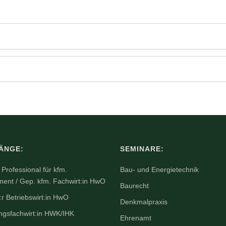
ÄNGE:
SEMINARE:
Professional für kfm.
Bau- und Energietechnik
nt / Gep. kfm. Fachwirt:in HwO
Baurecht
:r Betriebswirt:in HwO
Denkmalpraxis
ngsfachwirt:in HWK/IHK
Ehrenamt