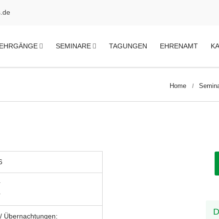
.de
EHRGÄNGE
SEMINARE
TAGUNGEN
EHRENAMT
K
Home
Semin
6
r
r
D
/ Übernachtungen: